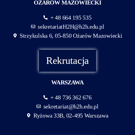
OŻARÓW MAZOWIECKI
+ 48 664 195 535
sekretariatH2H@h2h.edu.pl
Strzykulska 6, 05-850 Ożarów Mazowiecki
Rekrutacja
WARSZAWA
+ 48 736 362 676
sekretariat@h2h.edu.pl
Ryżowa 33B, 02-495 Warszawa