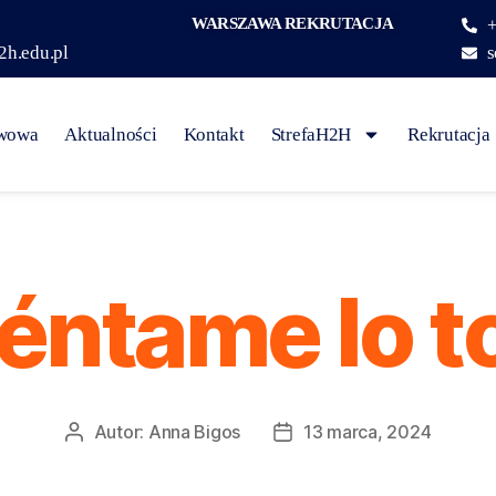
WARSZAWA REKRUTACJA
+
2h.edu.pl
s
awowa
Aktualności
Kontakt
StrefaH2H
Rekrutacja
éntame lo t
Autor:
Anna Bigos
13 marca, 2024