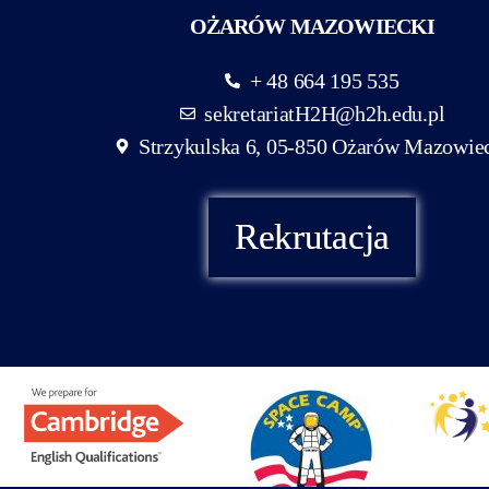
OŻARÓW MAZOWIECKI
+ 48 664 195 535
sekretariatH2H@h2h.edu.pl
Strzykulska 6, 05-850 Ożarów Mazowie
Rekrutacja