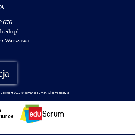
WA
2 676
h.edu.pl
95 Warszawa
cja
Copyright 2020 © Human to Human. All rights reserved.