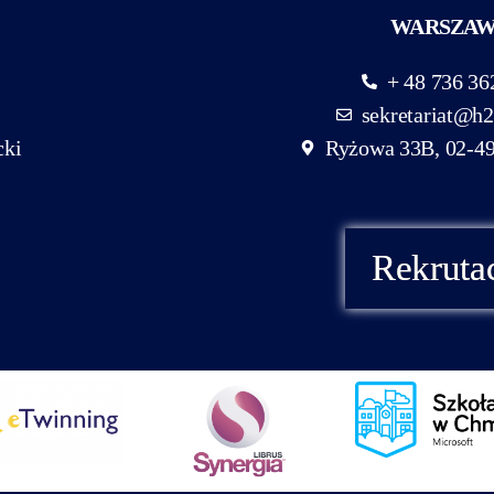
WARSZA
+ 48 736 36
sekretariat@h2
cki
Ryżowa 33B, 02-4
Rekruta