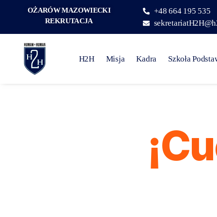
OŻARÓW MAZOWIECKI
+48 664 195 535
REKRUTACJA
sekretariatH2H@h
H2H
Misja
Kadra
Szkoła Podst
¡Cu