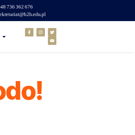
48 736 362 676
ekretariat@h2h.edu.pl
odo!