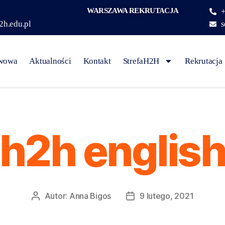
WARSZAWA REKRUTACJA
+
2h.edu.pl
s
awowa
Aktualności
Kontakt
StrefaH2H
Rekrutacja
h2h englis
Autor:
Anna Bigos
9 lutego, 2021