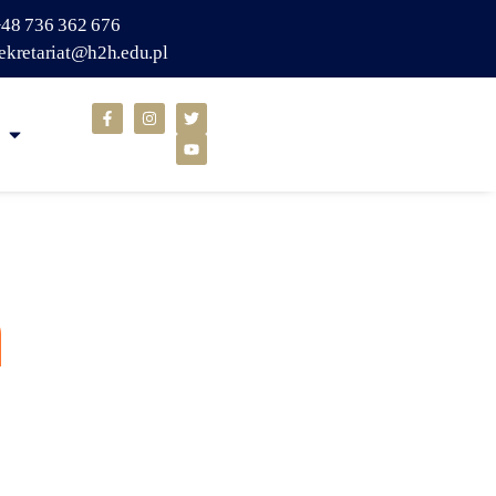
48 736 362 676
ekretariat@h2h.edu.pl
h