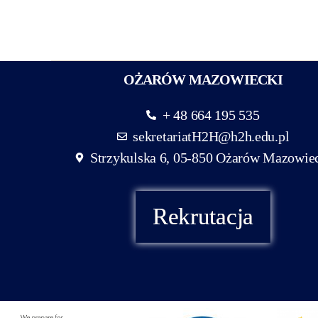
OŻARÓW MAZOWIECKI
+ 48 664 195 535
sekretariatH2H@h2h.edu.pl
Strzykulska 6, 05-850 Ożarów Mazowie
Rekrutacja