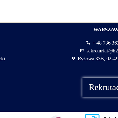
WARSZA
+ 48 736 36
sekretariat@h2
cki
Ryżowa 33B, 02-4
Rekruta