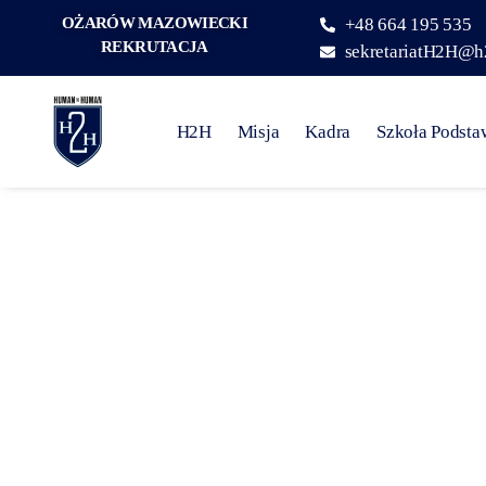
OŻARÓW MAZOWIECKI
+48 664 195 535
REKRUTACJA
sekretariatH2H@h
H2H
Misja
Kadra
Szkoła Podst