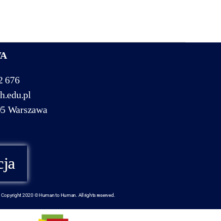
WA
2 676
h.edu.pl
95 Warszawa
cja
Copyright 2020 © Human to Human. All rights reserved.