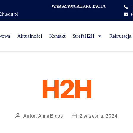
WARSZAWA REKRUTACJA
+
2h.edu.pl
s
awowa
Aktualności
Kontakt
StrefaH2H
Rekrutacja
H2H
Autor:
Anna Bigos
2 września, 2024