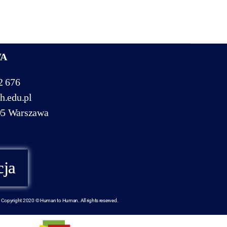
WA
2 676
h.edu.pl
95 Warszawa
cja
Copyright 2020 © Human to Human. All rights reserved.