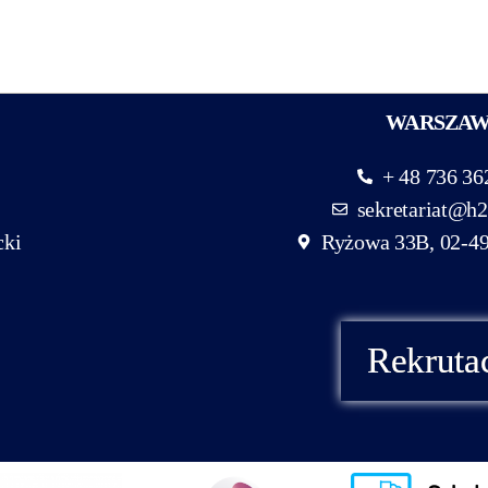
WARSZA
+ 48 736 36
sekretariat@h2
cki
Ryżowa 33B, 02-4
Rekruta