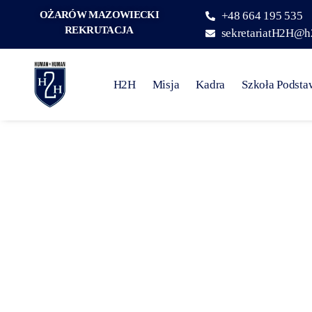
OŻARÓW MAZOWIECKI
+48 664 195 535
REKRUTACJA
sekretariatH2H@h
H2H
Misja
Kadra
Szkoła Podst