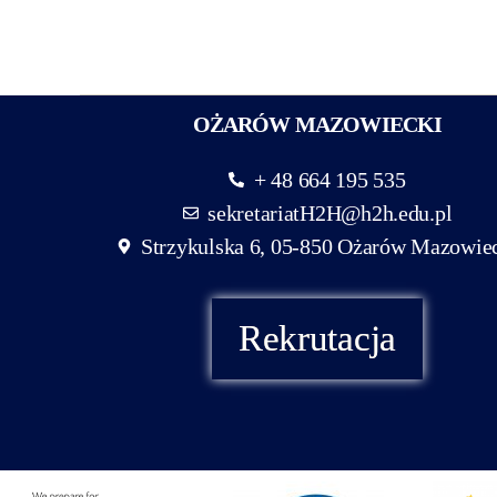
OŻARÓW MAZOWIECKI
+ 48 664 195 535
sekretariatH2H@h2h.edu.pl
Strzykulska 6, 05-850 Ożarów Mazowie
Rekrutacja