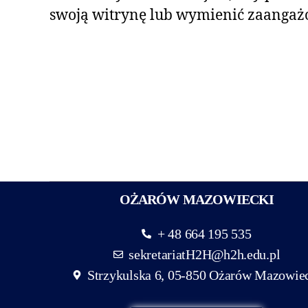
swoją witrynę lub wymienić zaangaż
OŻARÓW MAZOWIECKI
+ 48 664 195 535
sekretariatH2H@h2h.edu.pl
Strzykulska 6, 05-850 Ożarów Mazowie