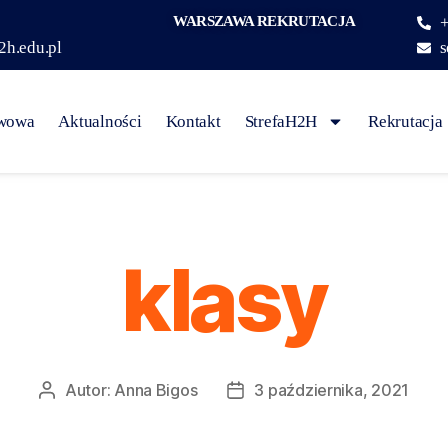
WARSZAWA REKRUTACJA
+
2h.edu.pl
s
awowa
Aktualności
Kontakt
StrefaH2H
Rekrutacja
klasy
Autor:
Anna Bigos
3 października, 2021