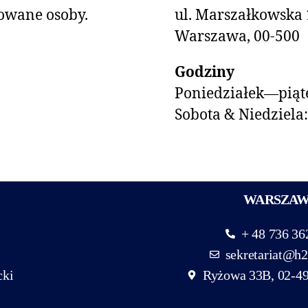
owane osoby.
ul. Marszałkowska 
Warszawa, 00-500
Godziny
Poniedziałek—piąte
Sobota & Niedziela
WARSZA
+ 48 736 36
sekretariat@h2
cki
Ryżowa 33B, 02-4