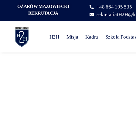
OŻARÓW MAZOWIECKI
+48 664 195 535
REKRUTACJA
sekretariatH2H@h
H2H
Misja
Kadra
Szkoła Podst