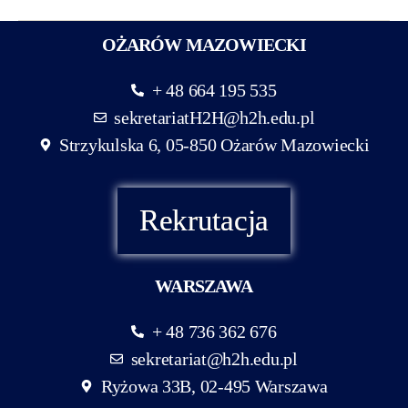
OŻARÓW MAZOWIECKI
+ 48 664 195 535
sekretariatH2H@h2h.edu.pl
Strzykulska 6, 05-850 Ożarów Mazowiecki
Rekrutacja
WARSZAWA
+ 48 736 362 676
sekretariat@h2h.edu.pl
Ryżowa 33B, 02-495 Warszawa