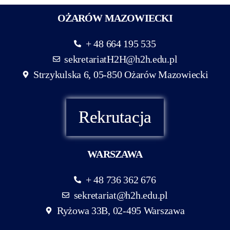
OŻARÓW MAZOWIECKI
+ 48 664 195 535
sekretariatH2H@h2h.edu.pl
Strzykulska 6, 05-850 Ożarów Mazowiecki
Rekrutacja
WARSZAWA
+ 48 736 362 676
sekretariat@h2h.edu.pl
Ryżowa 33B, 02-495 Warszawa