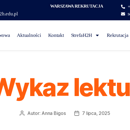
WARSZAWA REKRUTACJA
+
2h.edu.pl
s
awowa
Aktualności
Kontakt
StrefaH2H
Rekrutacja
Wykaz lektu
Autor:
Anna Bigos
7 lipca, 2025