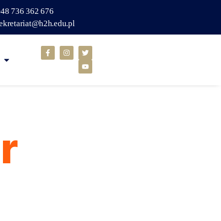
48 736 362 676
ekretariat@h2h.edu.pl
r