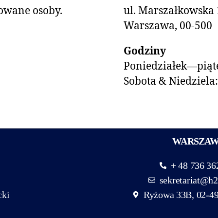
owane osoby.
ul. Marszałkowska 
Warszawa, 00-500
Godziny
Poniedziałek—piąte
Sobota & Niedziela
WARSZA
+ 48 736 36
sekretariat@h2
cki
Ryżowa 33B, 02-4