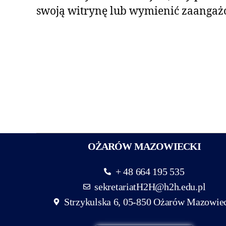
swoją witrynę lub wymienić zaangaż
OŻARÓW MAZOWIECKI
+ 48 664 195 535
sekretariatH2H@h2h.edu.pl
Strzykulska 6, 05-850 Ożarów Mazowie