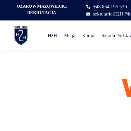
OŻARÓW MAZOWIECKI
+48 664 195 535
REKRUTACJA
sekretariatH2H@h
H2H
Misja
Kadra
Szkoła Podst