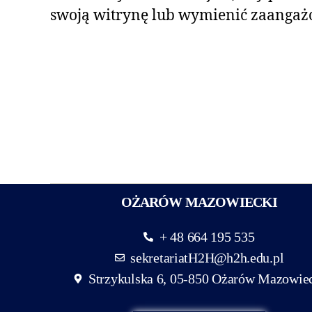
swoją witrynę lub wymienić zaangaż
OŻARÓW MAZOWIECKI
+ 48 664 195 535
sekretariatH2H@h2h.edu.pl
Strzykulska 6, 05-850 Ożarów Mazowie