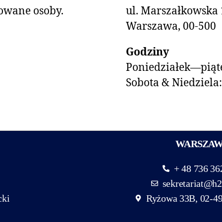
owane osoby.
ul. Marszałkowska 
Warszawa, 00-500
Godziny
Poniedziałek—piąte
Sobota & Niedziela
WARSZA
+ 48 736 36
sekretariat@h2
cki
Ryżowa 33B, 02-4