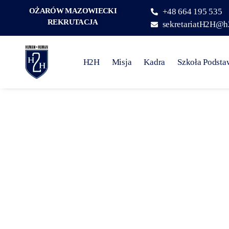
OŻARÓW MAZOWIECKI
+48 664 195 535
REKRUTACJA
sekretariatH2H@h
H2H
Misja
Kadra
Szkoła Podst