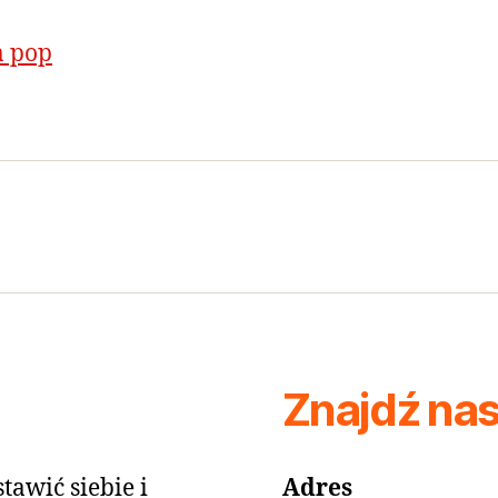
a pop
Znajdź na
tawić siebie i
Adres