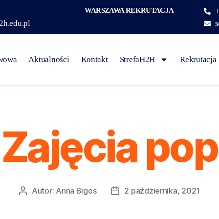
WARSZAWA REKRUTACJA
+
2h.edu.pl
s
awowa
Aktualności
Kontakt
StrefaH2H
Rekrutacja
Zajęcia pop
Autor:
Anna Bigos
2 października, 2021