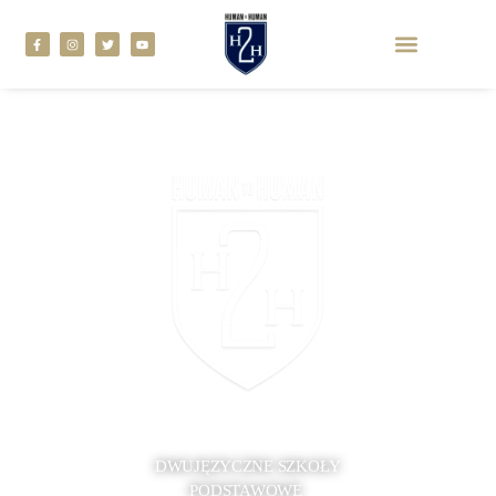
DWUJĘZYCZNE SZKOŁY
PODSTAWOWE