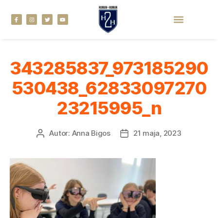
343285837_973185290
530438_62833097270
23215995_n
Autor:
Anna Bigos
21 maja, 2023