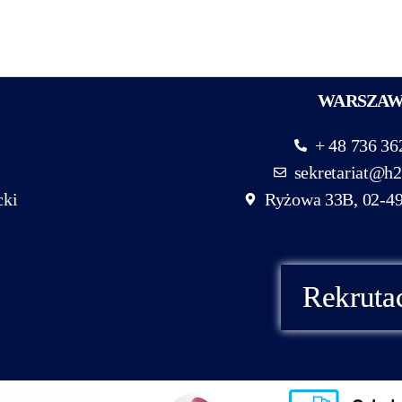
WARSZA
+ 48 736 36
sekretariat@h2
cki
Ryżowa 33B, 02-4
Rekruta