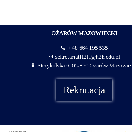
OŻARÓW MAZOWIECKI
+ 48 664 195 535
sekretariatH2H@h2h.edu.pl
Strzykulska 6, 05-850 Ożarów Mazowie
Rekrutacja