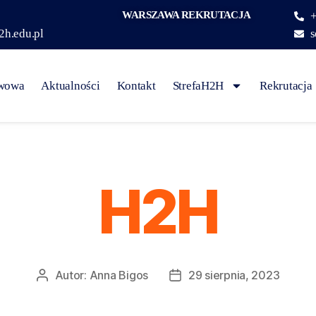
WARSZAWA REKRUTACJA
+
2h.edu.pl
s
awowa
Aktualności
Kontakt
StrefaH2H
Rekrutacja
H2H
Autor:
Anna Bigos
29 sierpnia, 2023