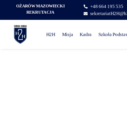
OŻARÓW MAZOWIECKI
+48 664 195 535
REKRUTACJA
sekretariatH2H@h
H2H
Misja
Kadra
Szkoła Podst