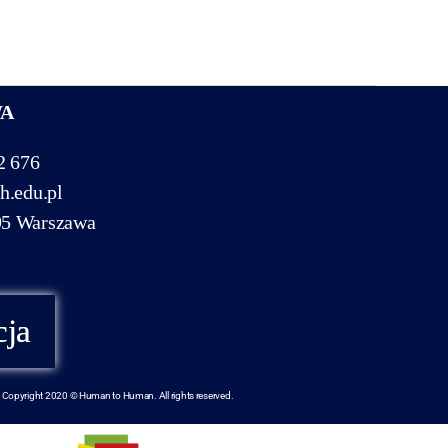
WA
2 676
h.edu.pl
95 Warszawa
cja
Copyright 2020 © Human to Human. All rights reserved.