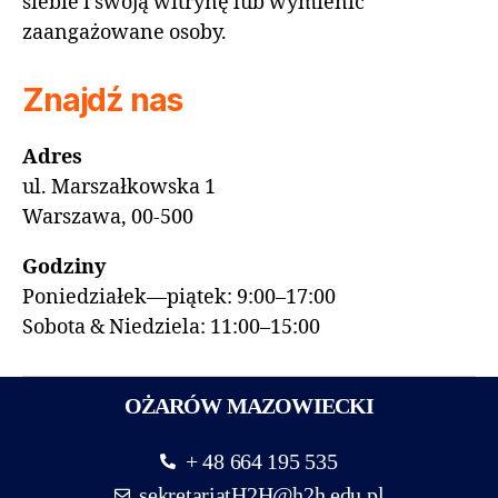
siebie i swoją witrynę lub wymienić
zaangażowane osoby.
Znajdź nas
Adres
ul. Marszałkowska 1
Warszawa, 00-500
Godziny
Poniedziałek—piątek: 9:00–17:00
Sobota & Niedziela: 11:00–15:00
OŻARÓW MAZOWIECKI
+ 48 664 195 535
sekretariatH2H@h2h.edu.pl