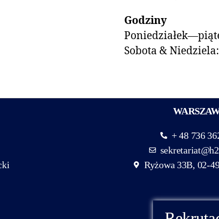
Godziny
Poniedziałek—piąte
Sobota & Niedziela
WARSZA
+ 48 736 36
sekretariat@h2
cki
Ryżowa 33B, 02-4
Rekruta