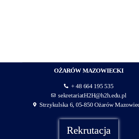
OŻARÓW MAZOWIECKI
+ 48 664 195 535
sekretariatH2H@h2h.edu.pl
Strzykulska 6, 05-850 Ożarów Mazowie
Rekrutacja