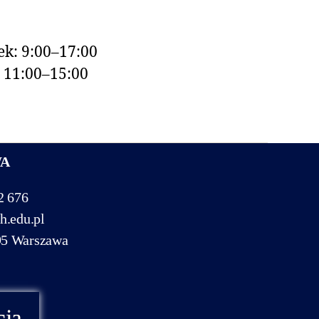
k: 9:00–17:00
: 11:00–15:00
WA
2 676
h.edu.pl
95 Warszawa
cja