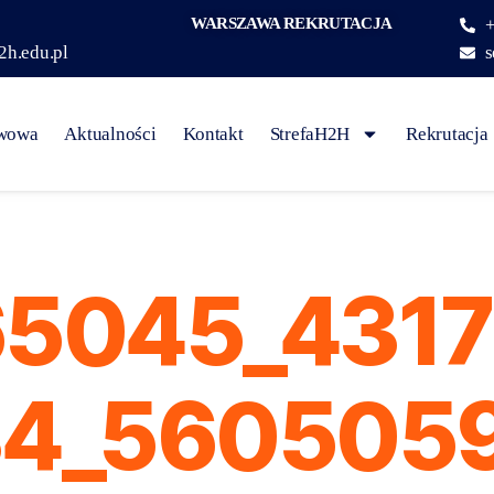
WARSZAWA REKRUTACJA
+
2h.edu.pl
s
awowa
Aktualności
Kontakt
StrefaH2H
Rekrutacja
5045_431
4_560505