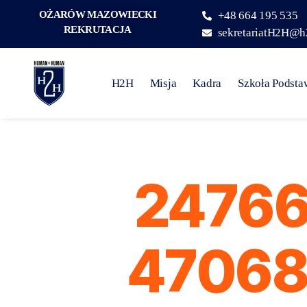
OŻARÓW MAZOWIECKI
+48 664 195 535
REKRUTACJA
sekretariatH2H@h
H2H
Misja
Kadra
Szkoła Podst
24766
47068