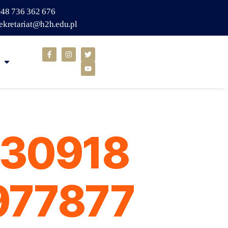
48 736 362 676
ekretariat@h2h.edu.pl
730918
977877