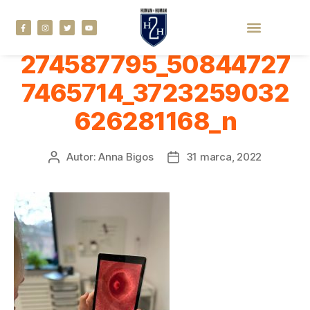
274587795_50844727
7465714_3723259032
626281168_n
Autor:
Anna Bigos
31 marca, 2022