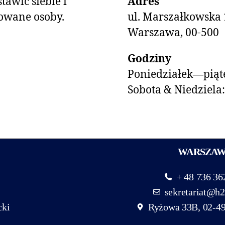
tawić siebie i
Adres
owane osoby.
ul. Marszałkowska 
Warszawa, 00-500
Godziny
Poniedziałek—piąte
Sobota & Niedziela
WARSZA
+ 48 736 36
sekretariat@h2
cki
Ryżowa 33B, 02-4