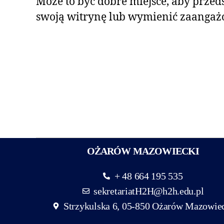
Może to być dobre miejsce, aby przeds
swoją witrynę lub wymienić zaangaż
OŻARÓW MAZOWIECKI
+ 48 664 195 535
sekretariatH2H@h2h.edu.pl
Strzykulska 6, 05-850 Ożarów Mazowie