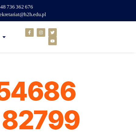
48 736 362 676
ekretariat@h2h.edu.pl
654686
182799