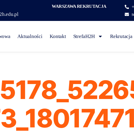
WARSZAWA REKRUTACJA
+
2h.edu.pl
s
awowa
Aktualności
Kontakt
StrefaH2H
Rekrutacja
5178_522
3_1801747