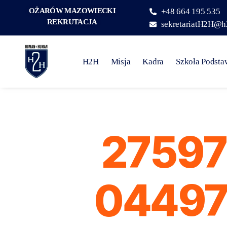
OŻARÓW MAZOWIECKI
+48 664 195 535
REKRUTACJA
sekretariatH2H@h
H2H
Misja
Kadra
Szkoła Podst
27597
04497