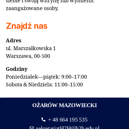
siebie i swoją witrynę lub wymienić
zaangażowane osoby.
Znajdź nas
Adres
ul. Marszałkowska 1
Warszawa, 00-500
Godziny
Poniedziałek—piątek: 9:00–17:00
Sobota & Niedziela: 11:00–15:00
OŻARÓW MAZOWIECKI
+ 48 664 195 535
sekretariatH2H@h2h.edu.pl