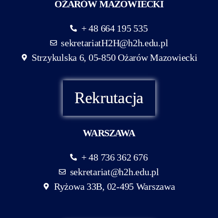
OŻARÓW MAZOWIECKI
+ 48 664 195 535
sekretariatH2H@h2h.edu.pl
Strzykulska 6, 05-850 Ożarów Mazowiecki
Rekrutacja
WARSZAWA
+ 48 736 362 676
sekretariat@h2h.edu.pl
Ryżowa 33B, 02-495 Warszawa