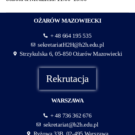
OŻARÓW MAZOWIECKI
+ 48 664 195 535
sekretariatH2H@h2h.edu.pl
Strzykulska 6, 05-850 Ożarów Mazowiecki
Rekrutacja
WARSZAWA
+ 48 736 362 676
sekretariat@h2h.edu.pl
Ryżowa 33B, 02-495 Warszawa