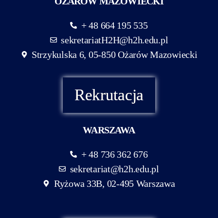
OŻARÓW MAZOWIECKI
+ 48 664 195 535
sekretariatH2H@h2h.edu.pl
Strzykulska 6, 05-850 Ożarów Mazowiecki
Rekrutacja
WARSZAWA
+ 48 736 362 676
sekretariat@h2h.edu.pl
Ryżowa 33B, 02-495 Warszawa