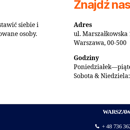
Znajdź na
tawić siebie i
Adres
owane osoby.
ul. Marszałkowska 
Warszawa, 00-500
Godziny
Poniedziałek—piąte
Sobota & Niedziela
WARSZA
+ 48 736 36