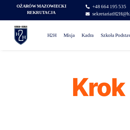
OŻARÓW MAZOWIECKI
+48 664 195 535
REKRUTACJA
sekretariatH2H@h
H2H
Misja
Kadra
Szkoła Podst
Krok