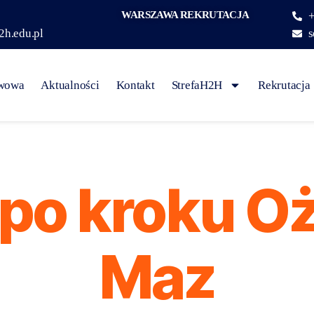
WARSZAWA REKRUTACJA
+
2h.edu.pl
s
awowa
Aktualności
Kontakt
StrefaH2H
Rekrutacja
 po kroku O
Maz