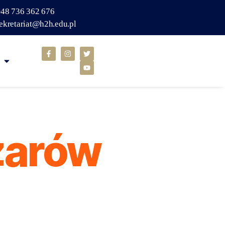
48 736 362 676
ekretariat@h2h.edu.pl
żarów