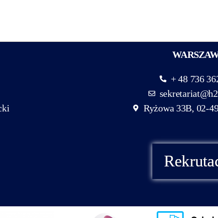
WARSZA
+ 48 736 36
sekretariat@h2
cki
Ryżowa 33B, 02-4
Rekruta