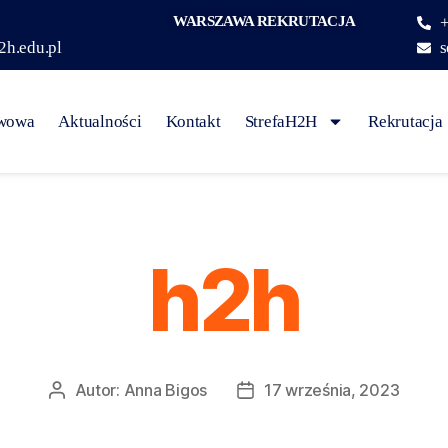
WARSZAWA REKRUTACJA
+
2h.edu.pl
s
awowa
Aktualności
Kontakt
StrefaH2H
Rekrutacja
h2h
Autor:
Anna Bigos
17 września, 2023