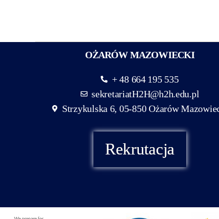
OŻARÓW MAZOWIECKI
+ 48 664 195 535
sekretariatH2H@h2h.edu.pl
Strzykulska 6, 05-850 Ożarów Mazowie
Rekrutacja