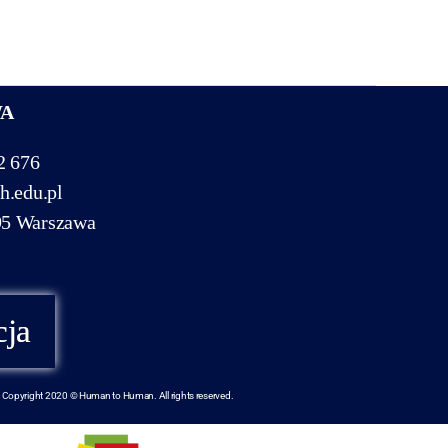
WA
2 676
h.edu.pl
95 Warszawa
cja
Copyright 2020 © Human to Human. All rights reserved.