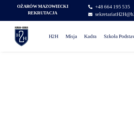
OŻARÓW MAZOWIECKI
+48 664 195 535
REKRUTACJA
sekretariatH2H@h
H2H
Misja
Kadra
Szkoła Podst