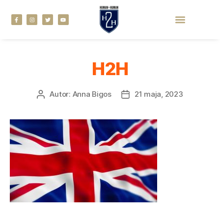
H2H
Autor:
Anna Bigos
21 maja, 2023