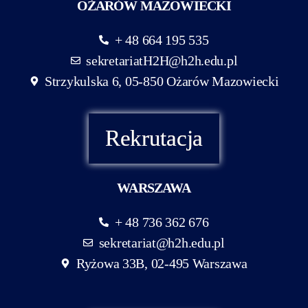
OŻARÓW MAZOWIECKI
+ 48 664 195 535
sekretariatH2H@h2h.edu.pl
Strzykulska 6, 05-850 Ożarów Mazowiecki
Rekrutacja
WARSZAWA
+ 48 736 362 676
sekretariat@h2h.edu.pl
Ryżowa 33B, 02-495 Warszawa