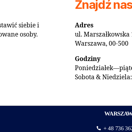
Znajdź na
tawić siebie i
Adres
owane osoby.
ul. Marszałkowska 
Warszawa, 00-500
Godziny
Poniedziałek—piąte
Sobota & Niedziela
WARSZA
+ 48 736 36