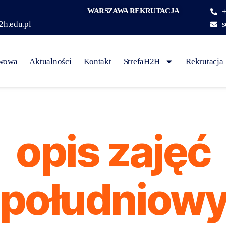
WARSZAWA REKRUTACJA
+
2h.edu.pl
s
awowa
Aktualności
Kontakt
StrefaH2H
Rekrutacja
opis zajęć
południow