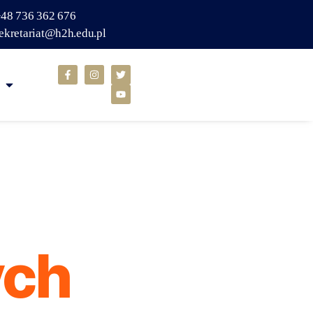
48 736 362 676
ekretariat@h2h.edu.pl
ych