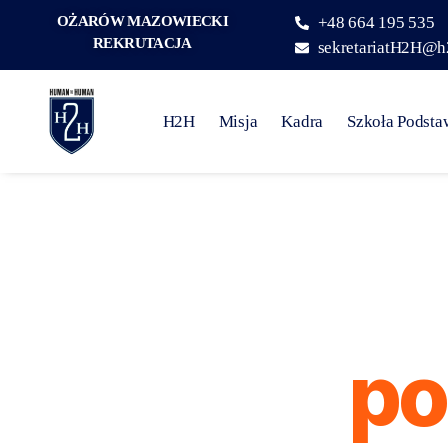
OŻARÓW MAZOWIECKI
+48 664 195 535
REKRUTACJA
sekretariatH2H@h
H2H
Misja
Kadra
Szkoła Podst
po