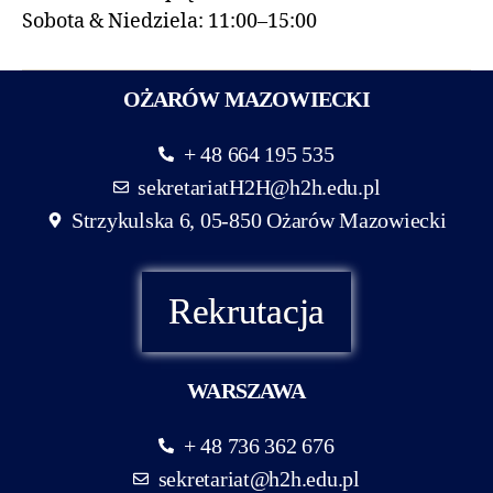
Sobota & Niedziela: 11:00–15:00
OŻARÓW MAZOWIECKI
+ 48 664 195 535
sekretariatH2H@h2h.edu.pl
Strzykulska 6, 05-850 Ożarów Mazowiecki
Rekrutacja
WARSZAWA
+ 48 736 362 676
sekretariat@h2h.edu.pl