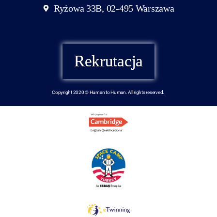
Ryżowa 33B, 02-495 Warszawa
Rekrutacja
Copyright 2020 © Human to Human. All rights reserved.