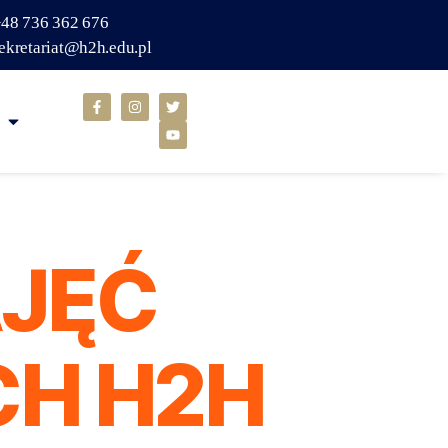
48 736 362 676
ekretariat@h2h.edu.pl
AJĘĆ
H H2H