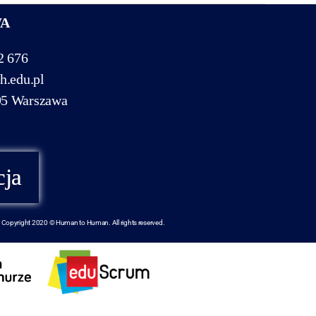
WA
2 676
h.edu.pl
95 Warszawa
cja
Copyright 2020 © Human to Human. All rights reserved.