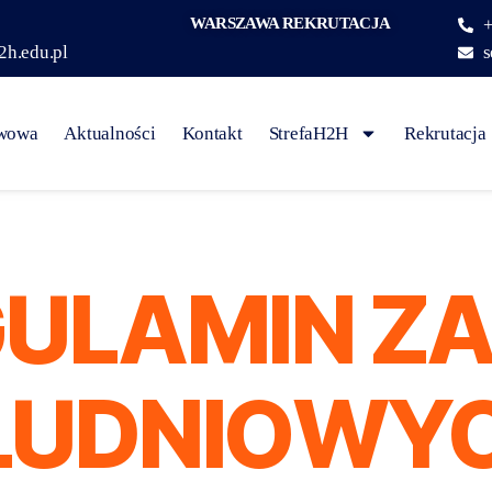
WARSZAWA REKRUTACJA
+
2h.edu.pl
s
awowa
Aktualności
Kontakt
StrefaH2H
Rekrutacja
ULAMIN Z
ŁUDNIOWYC