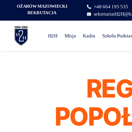
OŻARÓW MAZOWIECKI
+48 664 195 535
REKRUTACJA
sekretariatH2H@h
H2H
Misja
Kadra
Szkoła Podst
REG
POPO