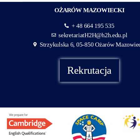
OŻARÓW MAZOWIECKI
+ 48 664 195 535
sekretariatH2H@h2h.edu.pl
Strzykulska 6, 05-850 Ożarów Mazowie
Rekrutacja