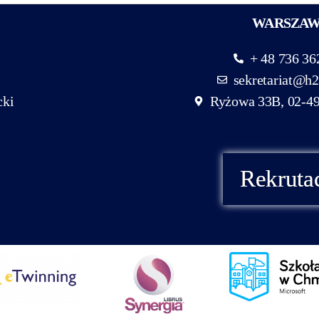
WARSZA
+ 48 736 36
sekretariat@h2
cki
Ryżowa 33B, 02-4
Rekruta