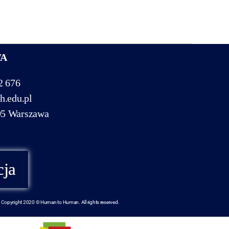
WA
2 676
h.edu.pl
95 Warszawa
cja
Copyright 2020 © Human to Human. All rights reserved.