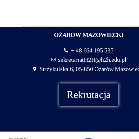
OŻARÓW MAZOWIECKI
+ 48 664 195 535
sekretariatH2H@h2h.edu.pl
Strzykulska 6, 05-850 Ożarów Mazowie
Rekrutacja