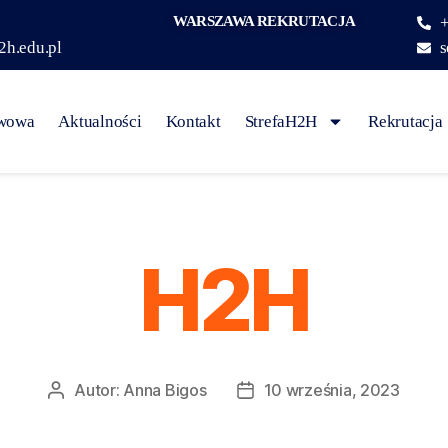
WARSZAWA REKRUTACJA
+
2h.edu.pl
s
awowa
Aktualności
Kontakt
StrefaH2H
Rekrutacja
H2H
Autor:
Anna Bigos
10 września, 2023