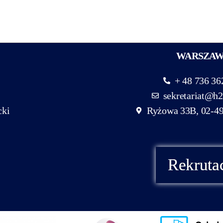
WARSZA
+ 48 736 36
sekretariat@h2
cki
Ryżowa 33B, 02-4
Rekruta