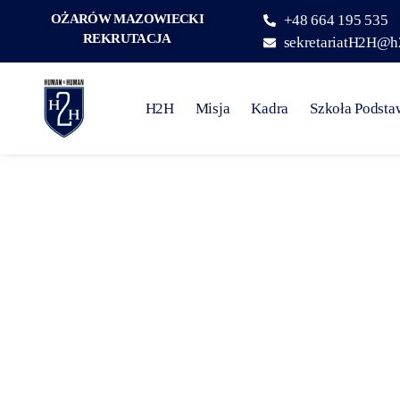
OŻARÓW MAZOWIECKI
+48 664 195 535
REKRUTACJA
sekretariatH2H@h
H2H
Misja
Kadra
Szkoła Podst