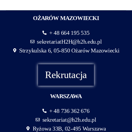
OŻARÓW MAZOWIECKI
+ 48 664 195 535
sekretariatH2H@h2h.edu.pl
Strzykulska 6, 05-850 Ożarów Mazowiecki
Rekrutacja
WARSZAWA
+ 48 736 362 676
sekretariat@h2h.edu.pl
Ryżowa 33B, 02-495 Warszawa