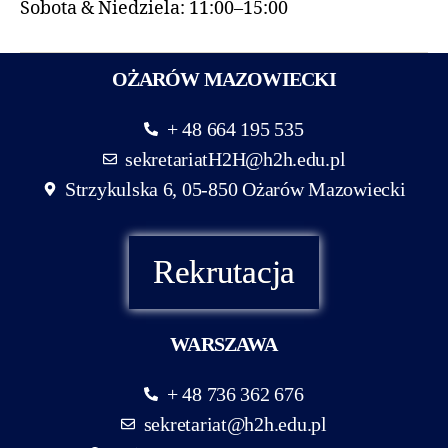
Sobota & Niedziela: 11:00–15:00
OŻARÓW MAZOWIECKI
+ 48 664 195 535
sekretariatH2H@h2h.edu.pl
Strzykulska 6, 05-850 Ożarów Mazowiecki
Rekrutacja
WARSZAWA
+ 48 736 362 676
sekretariat@h2h.edu.pl