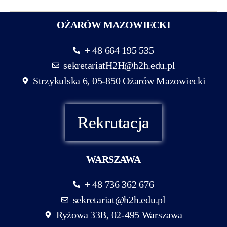
OŻARÓW MAZOWIECKI
+ 48 664 195 535
sekretariatH2H@h2h.edu.pl
Strzykulska 6, 05-850 Ożarów Mazowiecki
Rekrutacja
WARSZAWA
+ 48 736 362 676
sekretariat@h2h.edu.pl
Ryżowa 33B, 02-495 Warszawa