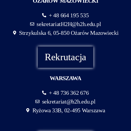
OŻARÓW MAZOWIECKI
+ 48 664 195 535
sekretariatH2H@h2h.edu.pl
Strzykulska 6, 05-850 Ożarów Mazowiecki
Rekrutacja
WARSZAWA
+ 48 736 362 676
sekretariat@h2h.edu.pl
Ryżowa 33B, 02-495 Warszawa