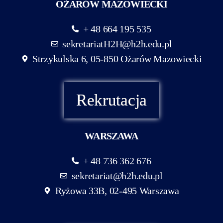
OŻARÓW MAZOWIECKI
+ 48 664 195 535
sekretariatH2H@h2h.edu.pl
Strzykulska 6, 05-850 Ożarów Mazowiecki
Rekrutacja
WARSZAWA
+ 48 736 362 676
sekretariat@h2h.edu.pl
Ryżowa 33B, 02-495 Warszawa