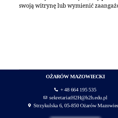
swoją witrynę lub wymienić zaangaż
OŻARÓW MAZOWIECKI
+ 48 664 195 535
sekretariatH2H@h2h.edu.pl
Strzykulska 6, 05-850 Ożarów Mazowie