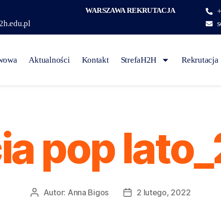
WARSZAWA REKRUTACJA
+
2h.edu.pl
s
awowa
Aktualności
Kontakt
StrefaH2H
Rekrutacja
ia pop lato
Autor:
Anna Bigos
2 lutego, 2022