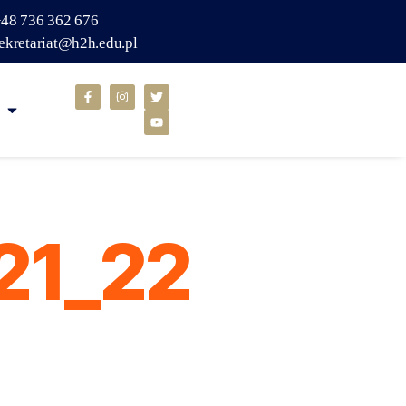
48 736 362 676
ekretariat@h2h.edu.pl
_21_22