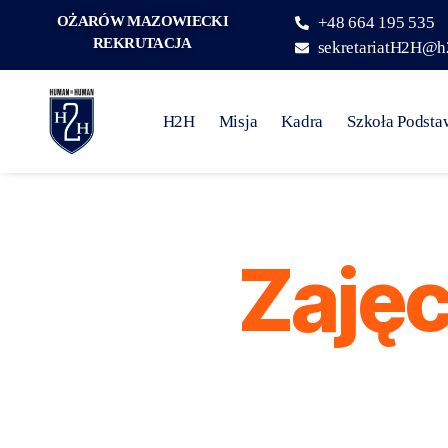
OŻARÓW MAZOWIECKI
+48 664 195 535
REKRUTACJA
sekretariatH2H@h
H2H
Misja
Kadra
Szkoła Podst
Zajęc