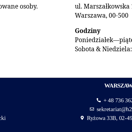
owane osoby.
ul. Marszałkowska 
Warszawa, 00-500
Godziny
Poniedziałek—piąte
Sobota & Niedziela
WARSZA
+ 48 736 36
sekretariat@h2
cki
Ryżowa 33B, 02-4