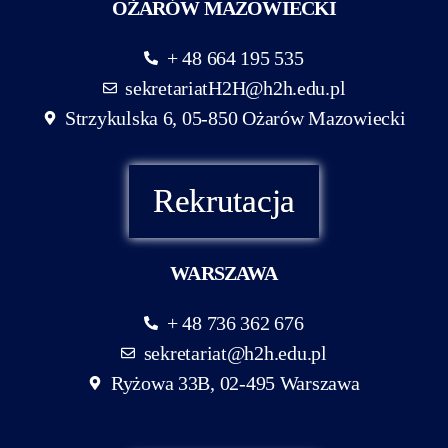
OŻARÓW MAZOWIECKI
+ 48 664 195 535
sekretariatH2H@h2h.edu.pl
Strzykulska 6, 05-850 Ożarów Mazowiecki
Rekrutacja
WARSZAWA
+ 48 736 362 676
sekretariat@h2h.edu.pl
Ryżowa 33B, 02-495 Warszawa