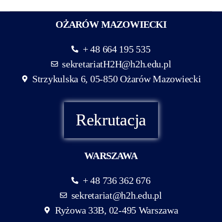
OŻARÓW MAZOWIECKI
+ 48 664 195 535
sekretariatH2H@h2h.edu.pl
Strzykulska 6, 05-850 Ożarów Mazowiecki
Rekrutacja
WARSZAWA
+ 48 736 362 676
sekretariat@h2h.edu.pl
Ryżowa 33B, 02-495 Warszawa