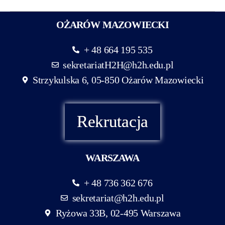
OŻARÓW MAZOWIECKI
+ 48 664 195 535
sekretariatH2H@h2h.edu.pl
Strzykulska 6, 05-850 Ożarów Mazowiecki
Rekrutacja
WARSZAWA
+ 48 736 362 676
sekretariat@h2h.edu.pl
Ryżowa 33B, 02-495 Warszawa